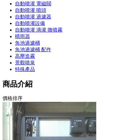
自動噴灌 電磁閥
自動噴灌 噴頭
自動噴灌 過濾器
自動噴灌設備
自動噴灌 滴灌 微噴霧
晴雨器
魚池過濾桶
魚池過濾桶 配件
高壓造霧
景觀噴泉
特殊產品
商品介紹
價格排序