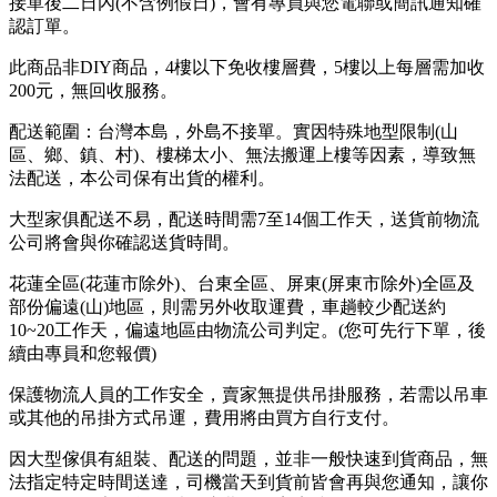
接單後二日內(不含例假日)，會有專員與您電聯或簡訊通知確
認訂單。
此商品非DIY商品，4樓以下免收樓層費，5樓以上每層需加收
200元，無回收服務。
配送範圍：台灣本島，外島不接單。實因特殊地型限制(山
區、鄉、鎮、村)、樓梯太小、無法搬運上樓等因素，導致無
法配送，本公司保有出貨的權利。
大型家俱配送不易，配送時間需7至14個工作天，送貨前物流
公司將會與你確認送貨時間。
花蓮全區(花蓮市除外)、台東全區、屏東(屏東市除外)全區及
部份偏遠(山)地區，則需另外收取運費，車趟較少配送約
10~20工作天，偏遠地區由物流公司判定。(您可先行下單，後
續由專員和您報價)
保護物流人員的工作安全，賣家無提供吊掛服務，若需以吊車
或其他的吊掛方式吊運，費用將由買方自行支付。
因大型傢俱有組裝、配送的問題，並非一般快速到貨商品，無
法指定特定時間送達，司機當天到貨前皆會再與您通知，讓你