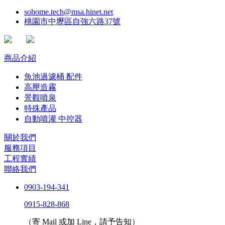
sohome.tech@msa.hinet.net
桃園市中壢區自強六路37號
商品介紹
魚池過濾桶 配件
高壓造霧
景觀噴泉
特殊產品
自動噴灌 中控器
關於我們
服務項目
工程實績
聯絡我們
0903-194-341
0915-828-868
（寄 Mail 或加 Line，請予告知）