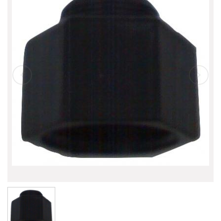
自動噴灌設備
自動噴灌 滴灌 微噴霧
晴雨器
魚池過濾桶
魚池過濾桶 配件
高壓造霧
景觀噴泉
特殊產品