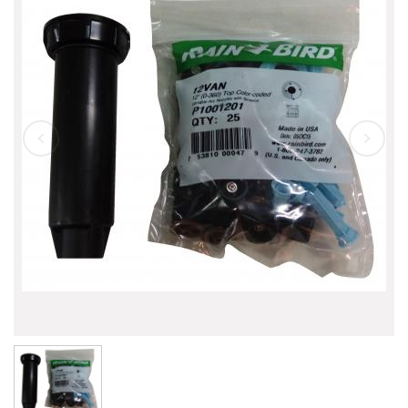
自動噴灌設備
自動噴灌 滴灌 微噴霧
晴雨器
魚池過濾桶
魚池過濾桶 配件
高壓造霧
景觀噴泉
特殊產品