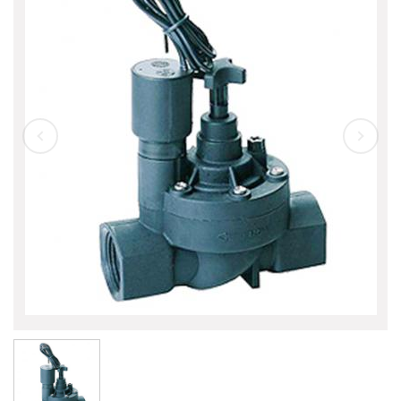
自動噴灌設備
自動噴灌 滴灌 微噴霧
晴雨器
魚池過濾桶
魚池過濾桶 配件
高壓造霧
景觀噴泉
特殊產品